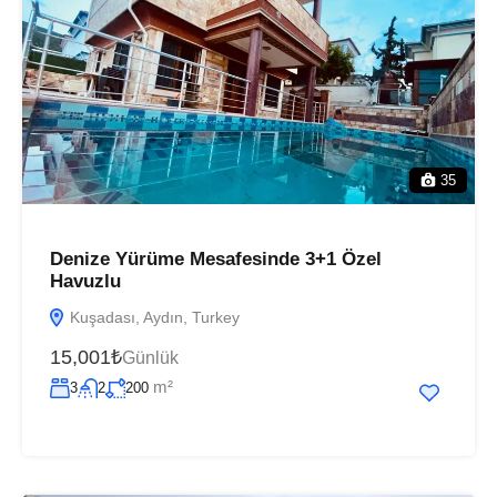
35
Denize Yürüme Mesafesinde 3+1 Özel
Havuzlu
Kuşadası, Aydın, Turkey
15,001₺
Günlük
m²
3
2
200