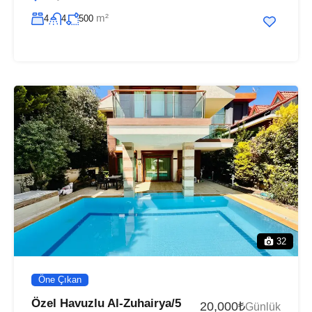
m²
4
4
500
32
Öne Çıkan
Özel Havuzlu Al-Zuhairya/5
20,000₺
Günlük