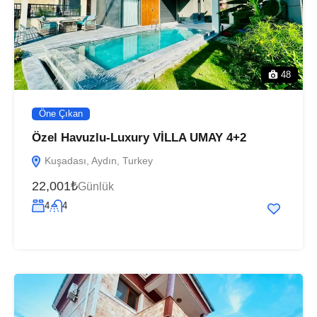
48
Öne Çıkan
Özel Havuzlu-Luxury VİLLA UMAY 4+2
Kuşadası, Aydın, Turkey
22,001₺
Günlük
4
4