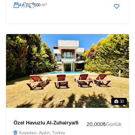
m²
4
3
500
30
Özel Havuzlu Al-Zuhairya/6
20,000₺
Günlük
Kuşadası, Aydın, Turkey